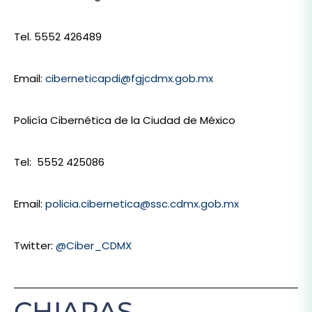
Tel. 5552 426489
Email:
ciberneticapdi@fgjcdmx.gob.mx
Policía Cibernética de la Ciudad de México
Tel: 5552 425086
Email:
policia.cibernetica@ssc.cdmx.gob.mx
Twitter:
@Ciber_CDMX
CHIAPAS